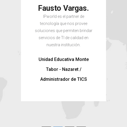
u.
Fausto Vargas.
do
IPworld es el partner de
a las
tecnología que nos provee
con
soluciones que permiten brindar
con
a ha
servicios de TI de calidad en
dif
a
nuestra institución.
 de
c
Unidad Educativa Monte
tie
Tabor - Nazaret /
dt /
Administrador de TICS