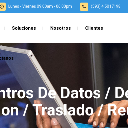
Lunes - Viernes 09:00am - 06:00pm
(593) 4 5017198
Soluciones
Nosotros
Clientes
ctanos
ntros De Datos / D
on / Traslado / R